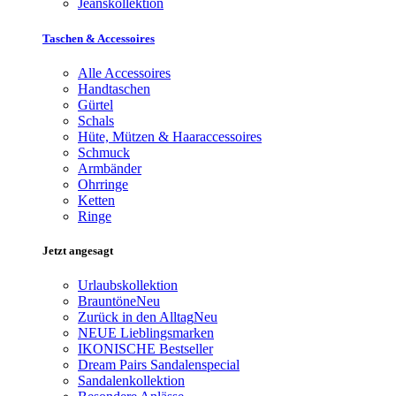
Jeanskollektion
Taschen & Accessoires
Alle Accessoires
Handtaschen
Gürtel
Schals
Hüte, Mützen & Haaraccessoires
Schmuck
Armbänder
Ohrringe
Ketten
Ringe
Jetzt angesagt
Urlaubskollektion
Brauntöne
Neu
Zurück in den Alltag
Neu
NEUE Lieblingsmarken
IKONISCHE Bestseller
Dream Pairs Sandalenspecial
Sandalenkollektion