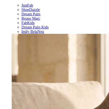
JustFab
ShoeDazzle
Dream Pairs
Bruno Marc
FabKids
Dream Pairs Kids
Imily Bela
Neu