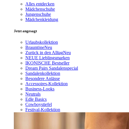
Alles entdecken
Mädchenschuhe
Jungenschuhe
Mädchenkleidung
Jetzt angesagt
Urlaubskollektion
Brauntöne
Neu
Zurück in den Alltag
Neu
NEUE Lieblingsmarken
IKONISCHE Bestseller
Dream Pairs Sandalenspecial
Sandalenkollektion
Besondere Anlässe
Accessoires-Kollektion
Business-Looks
Neutrals
Edle Basics
Cowboystiefel
Festival-Kollektion