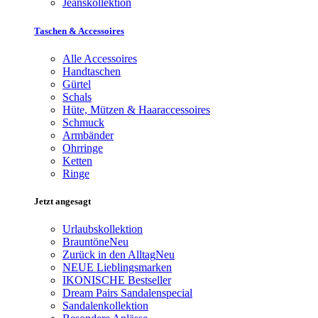
Jeanskollektion
Taschen & Accessoires
Alle Accessoires
Handtaschen
Gürtel
Schals
Hüte, Mützen & Haaraccessoires
Schmuck
Armbänder
Ohrringe
Ketten
Ringe
Jetzt angesagt
Urlaubskollektion
Brauntöne
Neu
Zurück in den Alltag
Neu
NEUE Lieblingsmarken
IKONISCHE Bestseller
Dream Pairs Sandalenspecial
Sandalenkollektion