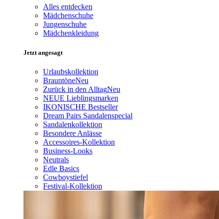
Alles entdecken
Mädchenschuhe
Jungenschuhe
Mädchenkleidung
Jetzt angesagt
Urlaubskollektion
Brauntöne
Neu
Zurück in den Alltag
Neu
NEUE Lieblingsmarken
IKONISCHE Bestseller
Dream Pairs Sandalenspecial
Sandalenkollektion
Besondere Anlässe
Accessoires-Kollektion
Business-Looks
Neutrals
Edle Basics
Cowboystiefel
Festival-Kollektion