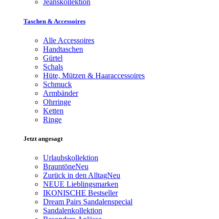
Jeanskollektion
Taschen & Accessoires
Alle Accessoires
Handtaschen
Gürtel
Schals
Hüte, Mützen & Haaraccessoires
Schmuck
Armbänder
Ohrringe
Ketten
Ringe
Jetzt angesagt
Urlaubskollektion
Brauntöne
Neu
Zurück in den Alltag
Neu
NEUE Lieblingsmarken
IKONISCHE Bestseller
Dream Pairs Sandalenspecial
Sandalenkollektion