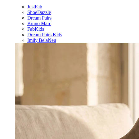
JustFab
ShoeDazzle
Dream Pairs
Bruno Marc
FabKids
Dream Pairs Kids
Imily Bela
Neu