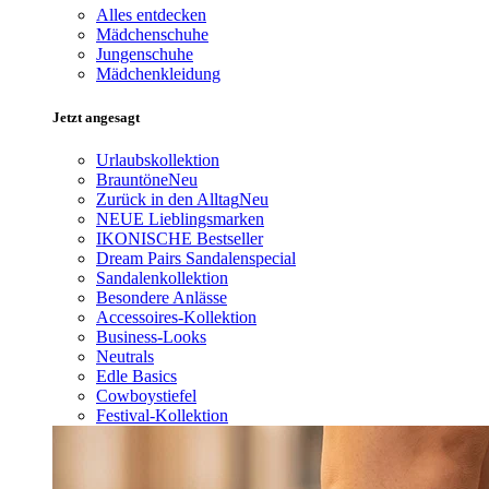
Alles entdecken
Mädchenschuhe
Jungenschuhe
Mädchenkleidung
Jetzt angesagt
Urlaubskollektion
Brauntöne
Neu
Zurück in den Alltag
Neu
NEUE Lieblingsmarken
IKONISCHE Bestseller
Dream Pairs Sandalenspecial
Sandalenkollektion
Besondere Anlässe
Accessoires-Kollektion
Business-Looks
Neutrals
Edle Basics
Cowboystiefel
Festival-Kollektion