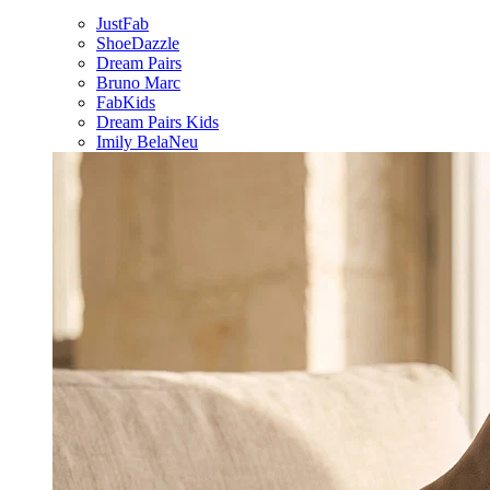
JustFab
ShoeDazzle
Dream Pairs
Bruno Marc
FabKids
Dream Pairs Kids
Imily Bela
Neu