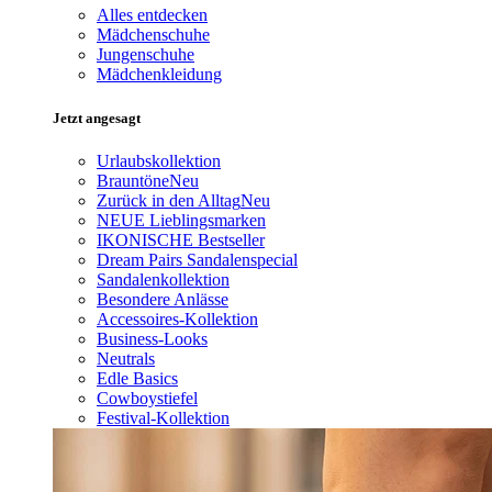
Alles entdecken
Mädchenschuhe
Jungenschuhe
Mädchenkleidung
Jetzt angesagt
Urlaubskollektion
Brauntöne
Neu
Zurück in den Alltag
Neu
NEUE Lieblingsmarken
IKONISCHE Bestseller
Dream Pairs Sandalenspecial
Sandalenkollektion
Besondere Anlässe
Accessoires-Kollektion
Business-Looks
Neutrals
Edle Basics
Cowboystiefel
Festival-Kollektion