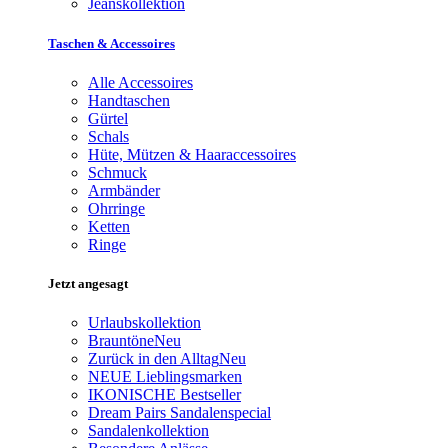
Jeanskollektion
Taschen & Accessoires
Alle Accessoires
Handtaschen
Gürtel
Schals
Hüte, Mützen & Haaraccessoires
Schmuck
Armbänder
Ohrringe
Ketten
Ringe
Jetzt angesagt
Urlaubskollektion
Brauntöne
Neu
Zurück in den Alltag
Neu
NEUE Lieblingsmarken
IKONISCHE Bestseller
Dream Pairs Sandalenspecial
Sandalenkollektion