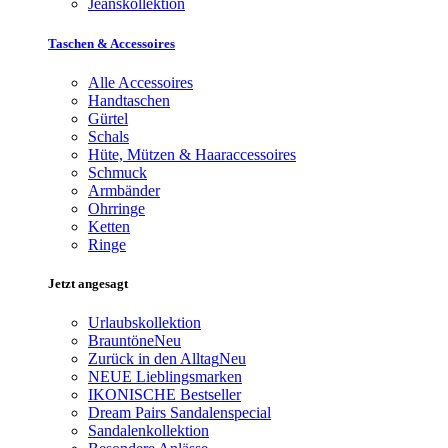
Jeanskollektion
Taschen & Accessoires
Alle Accessoires
Handtaschen
Gürtel
Schals
Hüte, Mützen & Haaraccessoires
Schmuck
Armbänder
Ohrringe
Ketten
Ringe
Jetzt angesagt
Urlaubskollektion
Brauntöne
Neu
Zurück in den Alltag
Neu
NEUE Lieblingsmarken
IKONISCHE Bestseller
Dream Pairs Sandalenspecial
Sandalenkollektion