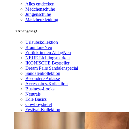
Alles entdecken
Mädchenschuhe
Jungenschuhe
Mädchenkleidung
Jetzt angesagt
Urlaubskollektion
Brauntöne
Neu
Zurück in den Alltag
Neu
NEUE Lieblingsmarken
IKONISCHE Bestseller
Dream Pairs Sandalenspecial
Sandalenkollektion
Besondere Anlässe
Accessoires-Kollektion
Business-Looks
Neutrals
Edle Basics
Cowboystiefel
Festival-Kollektion