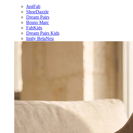
JustFab
ShoeDazzle
Dream Pairs
Bruno Marc
FabKids
Dream Pairs Kids
Imily Bela
Neu