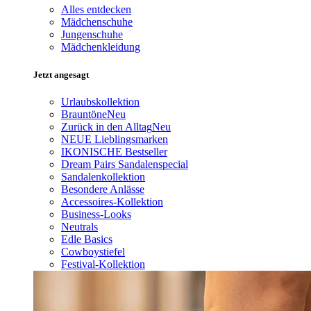
Alles entdecken
Mädchenschuhe
Jungenschuhe
Mädchenkleidung
Jetzt angesagt
Urlaubskollektion
Brauntöne
Neu
Zurück in den Alltag
Neu
NEUE Lieblingsmarken
IKONISCHE Bestseller
Dream Pairs Sandalenspecial
Sandalenkollektion
Besondere Anlässe
Accessoires-Kollektion
Business-Looks
Neutrals
Edle Basics
Cowboystiefel
Festival-Kollektion