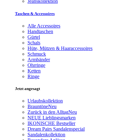
Jeanskollektion
Taschen & Accessoires
Alle Accessoires
Handtaschen
Gürtel
Schals
Hüte, Mützen & Haaraccessoires
Schmuck
Armbänder
Ohrringe
Ketten
Ringe
Jetzt angesagt
Urlaubskollektion
Brauntöne
Neu
Zurück in den Alltag
Neu
NEUE Lieblingsmarken
IKONISCHE Bestseller
Dream Pairs Sandalenspecial
Sandalenkollektion