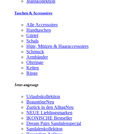
Jeanskollektion
Taschen & Accessoires
Alle Accessoires
Handtaschen
Gürtel
Schals
Hüte, Mützen & Haaraccessoires
Schmuck
Armbänder
Ohrringe
Ketten
Ringe
Jetzt angesagt
Urlaubskollektion
Brauntöne
Neu
Zurück in den Alltag
Neu
NEUE Lieblingsmarken
IKONISCHE Bestseller
Dream Pairs Sandalenspecial
Sandalenkollektion