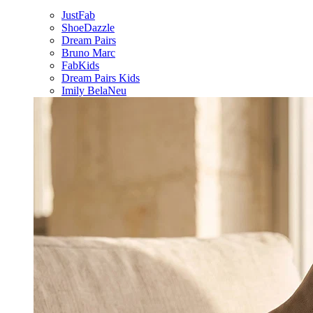
JustFab
ShoeDazzle
Dream Pairs
Bruno Marc
FabKids
Dream Pairs Kids
Imily Bela
Neu