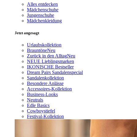
Alles entdecken
Mädchenschuhe
Jungenschuhe
Mädchenkleidung
Jetzt angesagt
Urlaubskollektion
Brauntöne
Neu
Zurück in den Alltag
Neu
NEUE Lieblingsmarken
IKONISCHE Bestseller
Dream Pairs Sandalenspecial
Sandalenkollektion
Besondere Anlässe
Accessoires-Kollektion
Business-Looks
Neutrals
Edle Basics
Cowboystiefel
Festival-Kollektion