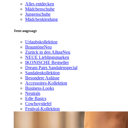
Alles entdecken
Mädchenschuhe
Jungenschuhe
Mädchenkleidung
Jetzt angesagt
Urlaubskollektion
Brauntöne
Neu
Zurück in den Alltag
Neu
NEUE Lieblingsmarken
IKONISCHE Bestseller
Dream Pairs Sandalenspecial
Sandalenkollektion
Besondere Anlässe
Accessoires-Kollektion
Business-Looks
Neutrals
Edle Basics
Cowboystiefel
Festival-Kollektion