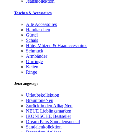
Jeanskollektion
Taschen & Accessoires
Alle Accessoires
Handtaschen
Gürtel
Schals
Hüte, Mützen & Haaraccessoires
Schmuck
Armbänder
Ohrringe
Ketten
Ringe
Jetzt angesagt
Urlaubskollektion
Brauntöne
Neu
Zurück in den Alltag
Neu
NEUE Lieblingsmarken
IKONISCHE Bestseller
Dream Pairs Sandalenspecial
Sandalenkollektion