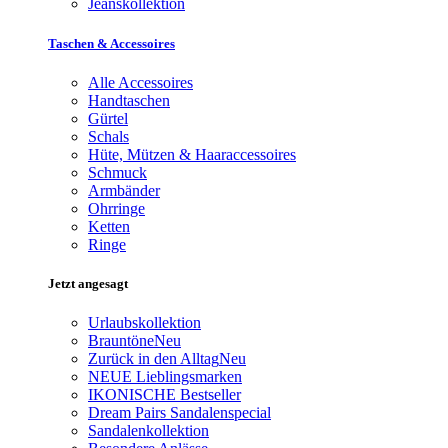
Jeanskollektion
Taschen & Accessoires
Alle Accessoires
Handtaschen
Gürtel
Schals
Hüte, Mützen & Haaraccessoires
Schmuck
Armbänder
Ohrringe
Ketten
Ringe
Jetzt angesagt
Urlaubskollektion
Brauntöne
Neu
Zurück in den Alltag
Neu
NEUE Lieblingsmarken
IKONISCHE Bestseller
Dream Pairs Sandalenspecial
Sandalenkollektion