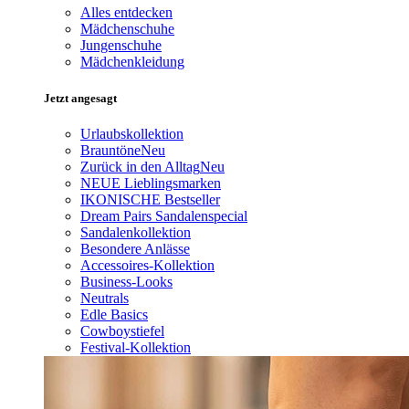
Alles entdecken
Mädchenschuhe
Jungenschuhe
Mädchenkleidung
Jetzt angesagt
Urlaubskollektion
Brauntöne
Neu
Zurück in den Alltag
Neu
NEUE Lieblingsmarken
IKONISCHE Bestseller
Dream Pairs Sandalenspecial
Sandalenkollektion
Besondere Anlässe
Accessoires-Kollektion
Business-Looks
Neutrals
Edle Basics
Cowboystiefel
Festival-Kollektion