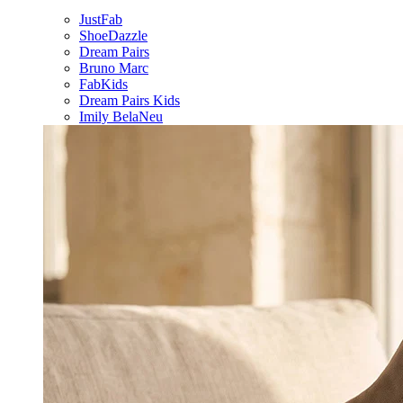
JustFab
ShoeDazzle
Dream Pairs
Bruno Marc
FabKids
Dream Pairs Kids
Imily Bela
Neu