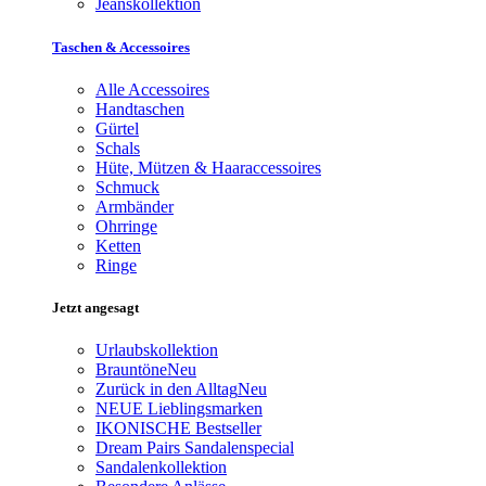
Jeanskollektion
Taschen & Accessoires
Alle Accessoires
Handtaschen
Gürtel
Schals
Hüte, Mützen & Haaraccessoires
Schmuck
Armbänder
Ohrringe
Ketten
Ringe
Jetzt angesagt
Urlaubskollektion
Brauntöne
Neu
Zurück in den Alltag
Neu
NEUE Lieblingsmarken
IKONISCHE Bestseller
Dream Pairs Sandalenspecial
Sandalenkollektion