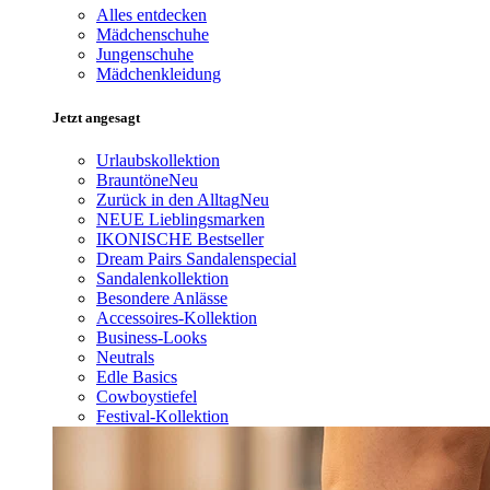
Alles entdecken
Mädchenschuhe
Jungenschuhe
Mädchenkleidung
Jetzt angesagt
Urlaubskollektion
Brauntöne
Neu
Zurück in den Alltag
Neu
NEUE Lieblingsmarken
IKONISCHE Bestseller
Dream Pairs Sandalenspecial
Sandalenkollektion
Besondere Anlässe
Accessoires-Kollektion
Business-Looks
Neutrals
Edle Basics
Cowboystiefel
Festival-Kollektion