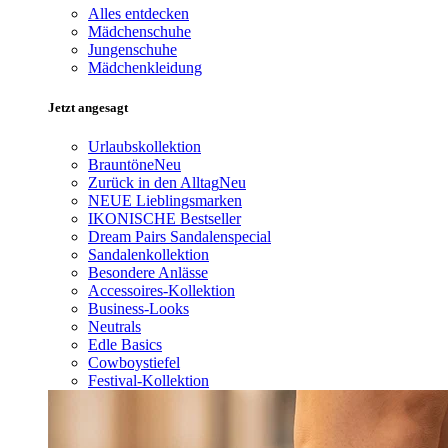
Alles entdecken
Mädchenschuhe
Jungenschuhe
Mädchenkleidung
Jetzt angesagt
Urlaubskollektion
Brauntöne
Neu
Zurück in den Alltag
Neu
NEUE Lieblingsmarken
IKONISCHE Bestseller
Dream Pairs Sandalenspecial
Sandalenkollektion
Besondere Anlässe
Accessoires-Kollektion
Business-Looks
Neutrals
Edle Basics
Cowboystiefel
Festival-Kollektion