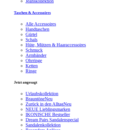
Jeanskollektion
Taschen & Accessoires
Alle Accessoires
Handtaschen
Gürtel
Schals
Hüte, Mützen & Haaraccessoires
Schmuck
Armbänder
Ohrringe
Ketten
Ringe
Jetzt angesagt
Urlaubskollektion
Brauntöne
Neu
Zurück in den Alltag
Neu
NEUE Lieblingsmarken
IKONISCHE Bestseller
Dream Pairs Sandalenspecial
Sandalenkollektion