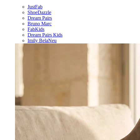
JustFab
ShoeDazzle
Dream Pairs
Bruno Marc
FabKids
Dream Pairs Kids
Imily Bela
Neu