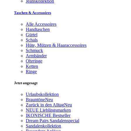
Jeanskollektion
Taschen & Accessoires
Alle Accessoires
Handtaschen
Gürtel
Schals
Hüte, Mützen & Haaraccessoires
Schmuck
Armbänder
Ohrringe
Ketten
Ringe
Jetzt angesagt
Urlaubskollektion
Brauntöne
Neu
Zurück in den Alltag
Neu
NEUE Lieblingsmarken
IKONISCHE Bestseller
Dream Pairs Sandalenspecial
Sandalenkollektion