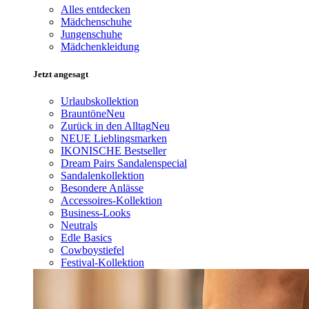
Alles entdecken
Mädchenschuhe
Jungenschuhe
Mädchenkleidung
Jetzt angesagt
Urlaubskollektion
Brauntöne
Neu
Zurück in den Alltag
Neu
NEUE Lieblingsmarken
IKONISCHE Bestseller
Dream Pairs Sandalenspecial
Sandalenkollektion
Besondere Anlässe
Accessoires-Kollektion
Business-Looks
Neutrals
Edle Basics
Cowboystiefel
Festival-Kollektion