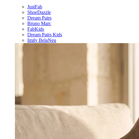
JustFab
ShoeDazzle
Dream Pairs
Bruno Marc
FabKids
Dream Pairs Kids
Imily Bela
Neu