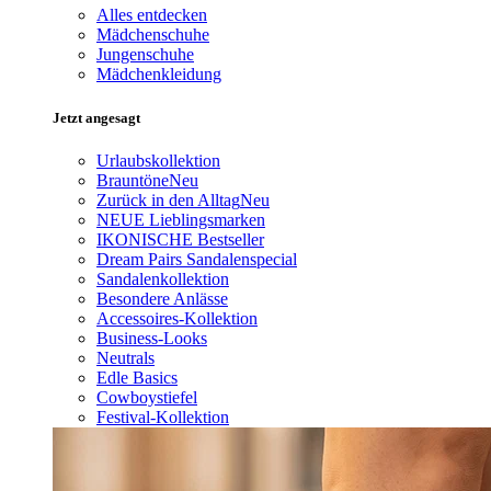
Alles entdecken
Mädchenschuhe
Jungenschuhe
Mädchenkleidung
Jetzt angesagt
Urlaubskollektion
Brauntöne
Neu
Zurück in den Alltag
Neu
NEUE Lieblingsmarken
IKONISCHE Bestseller
Dream Pairs Sandalenspecial
Sandalenkollektion
Besondere Anlässe
Accessoires-Kollektion
Business-Looks
Neutrals
Edle Basics
Cowboystiefel
Festival-Kollektion