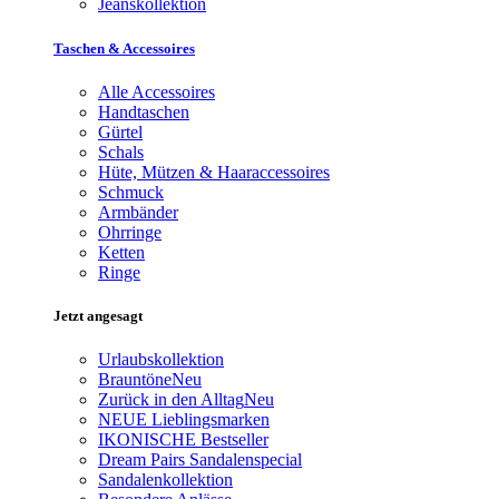
Jeanskollektion
Taschen & Accessoires
Alle Accessoires
Handtaschen
Gürtel
Schals
Hüte, Mützen & Haaraccessoires
Schmuck
Armbänder
Ohrringe
Ketten
Ringe
Jetzt angesagt
Urlaubskollektion
Brauntöne
Neu
Zurück in den Alltag
Neu
NEUE Lieblingsmarken
IKONISCHE Bestseller
Dream Pairs Sandalenspecial
Sandalenkollektion