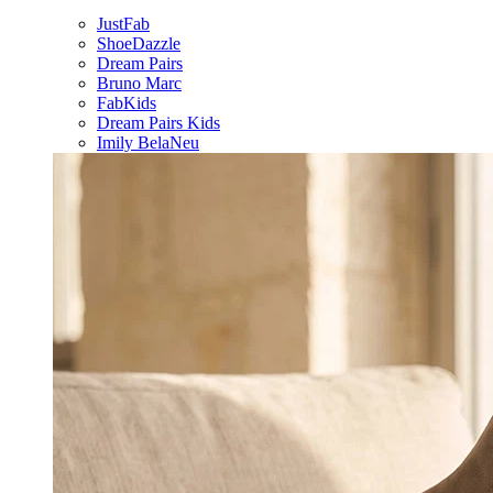
JustFab
ShoeDazzle
Dream Pairs
Bruno Marc
FabKids
Dream Pairs Kids
Imily Bela
Neu