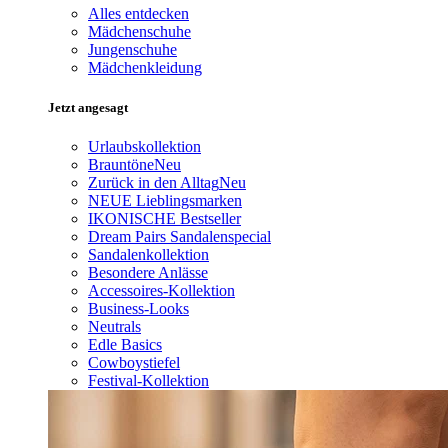
Alles entdecken
Mädchenschuhe
Jungenschuhe
Mädchenkleidung
Jetzt angesagt
Urlaubskollektion
Brauntöne
Neu
Zurück in den Alltag
Neu
NEUE Lieblingsmarken
IKONISCHE Bestseller
Dream Pairs Sandalenspecial
Sandalenkollektion
Besondere Anlässe
Accessoires-Kollektion
Business-Looks
Neutrals
Edle Basics
Cowboystiefel
Festival-Kollektion