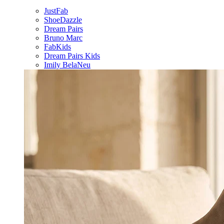
JustFab
ShoeDazzle
Dream Pairs
Bruno Marc
FabKids
Dream Pairs Kids
Imily Bela
Neu