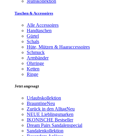
Jeanskollektion
Taschen & Accessoires
Alle Accessoires
Handtaschen
Gürtel
Schals
Hüte, Mützen & Haaraccessoires
Schmuck
Armbänder
Ohrringe
Ketten
Ringe
Jetzt angesagt
Urlaubskollektion
Brauntöne
Neu
Zurück in den Alltag
Neu
NEUE Lieblingsmarken
IKONISCHE Bestseller
Dream Pairs Sandalenspecial
Sandalenkollektion