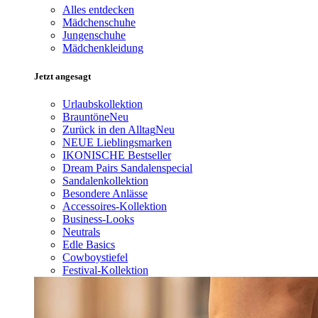
Alles entdecken
Mädchenschuhe
Jungenschuhe
Mädchenkleidung
Jetzt angesagt
Urlaubskollektion
Brauntöne
Neu
Zurück in den Alltag
Neu
NEUE Lieblingsmarken
IKONISCHE Bestseller
Dream Pairs Sandalenspecial
Sandalenkollektion
Besondere Anlässe
Accessoires-Kollektion
Business-Looks
Neutrals
Edle Basics
Cowboystiefel
Festival-Kollektion