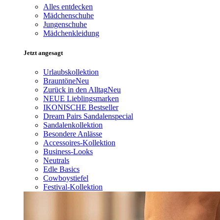
Alles entdecken
Mädchenschuhe
Jungenschuhe
Mädchenkleidung
Jetzt angesagt
Urlaubskollektion
Brauntöne
Neu
Zurück in den Alltag
Neu
NEUE Lieblingsmarken
IKONISCHE Bestseller
Dream Pairs Sandalenspecial
Sandalenkollektion
Besondere Anlässe
Accessoires-Kollektion
Business-Looks
Neutrals
Edle Basics
Cowboystiefel
Festival-Kollektion