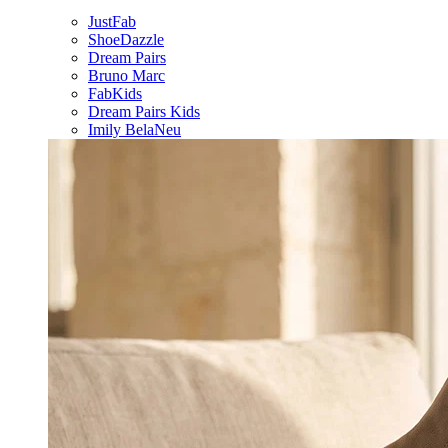
JustFab
ShoeDazzle
Dream Pairs
Bruno Marc
FabKids
Dream Pairs Kids
Imily Bela
Neu