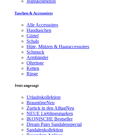
Jeanskollektion
Taschen & Accessoires
Alle Accessoires
Handtaschen
Gürtel
Schals
Hüte, Mützen & Haaraccessoires
Schmuck
Armbänder
Ohrringe
Ketten
Ringe
Jetzt angesagt
Urlaubskollektion
Brauntöne
Neu
Zurück in den Alltag
Neu
NEUE Lieblingsmarken
IKONISCHE Bestseller
Dream Pairs Sandalenspecial
Sandalenkollektion