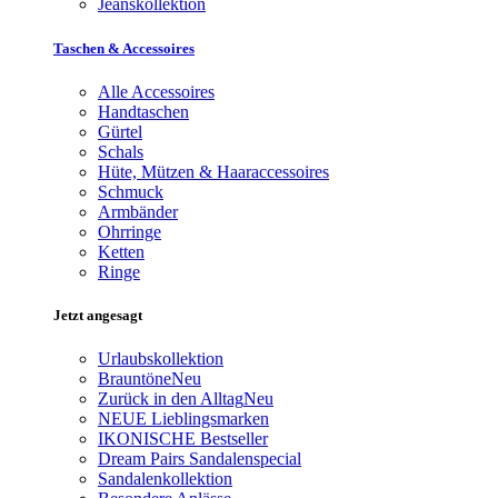
Jeanskollektion
Taschen & Accessoires
Alle Accessoires
Handtaschen
Gürtel
Schals
Hüte, Mützen & Haaraccessoires
Schmuck
Armbänder
Ohrringe
Ketten
Ringe
Jetzt angesagt
Urlaubskollektion
Brauntöne
Neu
Zurück in den Alltag
Neu
NEUE Lieblingsmarken
IKONISCHE Bestseller
Dream Pairs Sandalenspecial
Sandalenkollektion