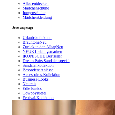
Alles entdecken
Mädchenschuhe
Jungenschuhe
Mädchenkleidung
Jetzt angesagt
Urlaubskollektion
Brauntöne
Neu
Zurück in den Alltag
Neu
NEUE Lieblingsmarken
IKONISCHE Bestseller
Dream Pairs Sandalenspecial
Sandalenkollektion
Besondere Anlässe
Accessoires-Kollektion
Business-Looks
Neutrals
Edle Basics
Cowboystiefel
Festival-Kollektion