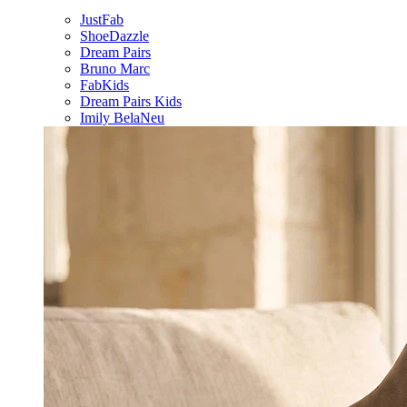
JustFab
ShoeDazzle
Dream Pairs
Bruno Marc
FabKids
Dream Pairs Kids
Imily Bela
Neu