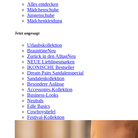
Alles entdecken
Mädchenschuhe
Jungenschuhe
Mädchenkleidung
Jetzt angesagt
Urlaubskollektion
Brauntöne
Neu
Zurück in den Alltag
Neu
NEUE Lieblingsmarken
IKONISCHE Bestseller
Dream Pairs Sandalenspecial
Sandalenkollektion
Besondere Anlässe
Accessoires-Kollektion
Business-Looks
Neutrals
Edle Basics
Cowboystiefel
Festival-Kollektion