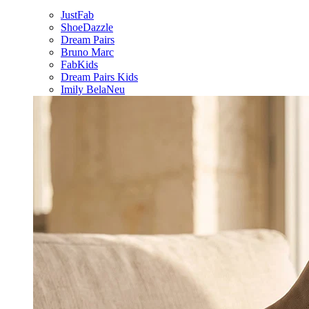
JustFab
ShoeDazzle
Dream Pairs
Bruno Marc
FabKids
Dream Pairs Kids
Imily Bela
Neu