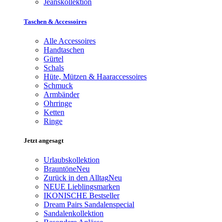
Jeanskollektion
Taschen & Accessoires
Alle Accessoires
Handtaschen
Gürtel
Schals
Hüte, Mützen & Haaraccessoires
Schmuck
Armbänder
Ohrringe
Ketten
Ringe
Jetzt angesagt
Urlaubskollektion
Brauntöne
Neu
Zurück in den Alltag
Neu
NEUE Lieblingsmarken
IKONISCHE Bestseller
Dream Pairs Sandalenspecial
Sandalenkollektion