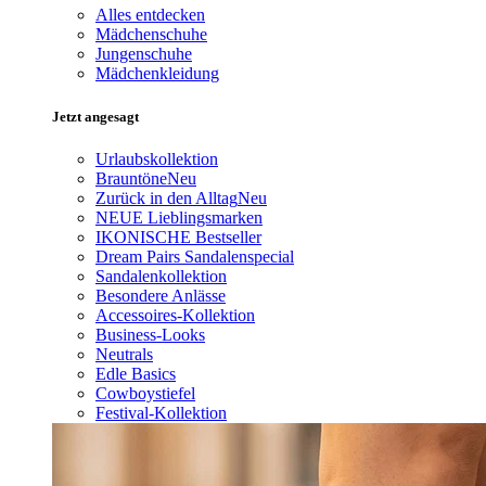
Alles entdecken
Mädchenschuhe
Jungenschuhe
Mädchenkleidung
Jetzt angesagt
Urlaubskollektion
Brauntöne
Neu
Zurück in den Alltag
Neu
NEUE Lieblingsmarken
IKONISCHE Bestseller
Dream Pairs Sandalenspecial
Sandalenkollektion
Besondere Anlässe
Accessoires-Kollektion
Business-Looks
Neutrals
Edle Basics
Cowboystiefel
Festival-Kollektion