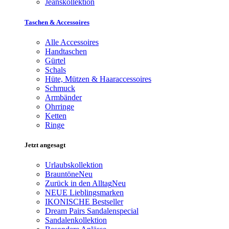
Jeanskollektion
Taschen & Accessoires
Alle Accessoires
Handtaschen
Gürtel
Schals
Hüte, Mützen & Haaraccessoires
Schmuck
Armbänder
Ohrringe
Ketten
Ringe
Jetzt angesagt
Urlaubskollektion
Brauntöne
Neu
Zurück in den Alltag
Neu
NEUE Lieblingsmarken
IKONISCHE Bestseller
Dream Pairs Sandalenspecial
Sandalenkollektion