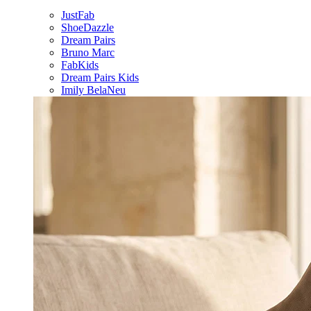
JustFab
ShoeDazzle
Dream Pairs
Bruno Marc
FabKids
Dream Pairs Kids
Imily Bela
Neu