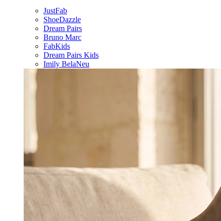
JustFab
ShoeDazzle
Dream Pairs
Bruno Marc
FabKids
Dream Pairs Kids
Imily Bela
Neu