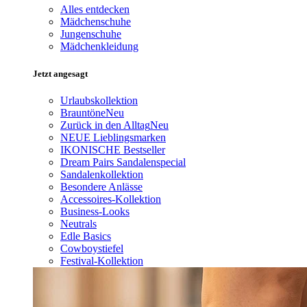
Alles entdecken
Mädchenschuhe
Jungenschuhe
Mädchenkleidung
Jetzt angesagt
Urlaubskollektion
Brauntöne
Neu
Zurück in den Alltag
Neu
NEUE Lieblingsmarken
IKONISCHE Bestseller
Dream Pairs Sandalenspecial
Sandalenkollektion
Besondere Anlässe
Accessoires-Kollektion
Business-Looks
Neutrals
Edle Basics
Cowboystiefel
Festival-Kollektion