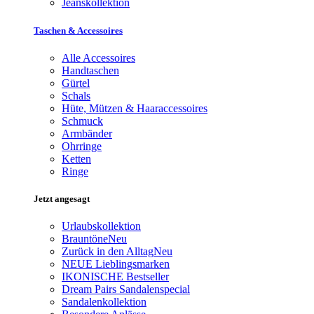
Jeanskollektion
Taschen & Accessoires
Alle Accessoires
Handtaschen
Gürtel
Schals
Hüte, Mützen & Haaraccessoires
Schmuck
Armbänder
Ohrringe
Ketten
Ringe
Jetzt angesagt
Urlaubskollektion
Brauntöne
Neu
Zurück in den Alltag
Neu
NEUE Lieblingsmarken
IKONISCHE Bestseller
Dream Pairs Sandalenspecial
Sandalenkollektion