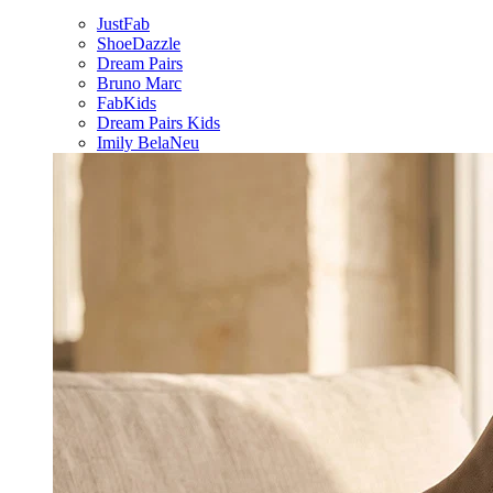
JustFab
ShoeDazzle
Dream Pairs
Bruno Marc
FabKids
Dream Pairs Kids
Imily Bela
Neu