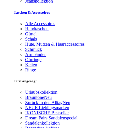
Jeanskollektion
Taschen & Accessoires
Alle Accessoires
Handtaschen
Gürtel
Schals
Hüte, Mützen & Haaraccessoires
Schmuck
Armbänder
Ohrringe
Ketten
Ringe
Jetzt angesagt
Urlaubskollektion
Brauntöne
Neu
Zurück in den Alltag
Neu
NEUE Lieblingsmarken
IKONISCHE Bestseller
Dream Pairs Sandalenspecial
Sandalenkollektion