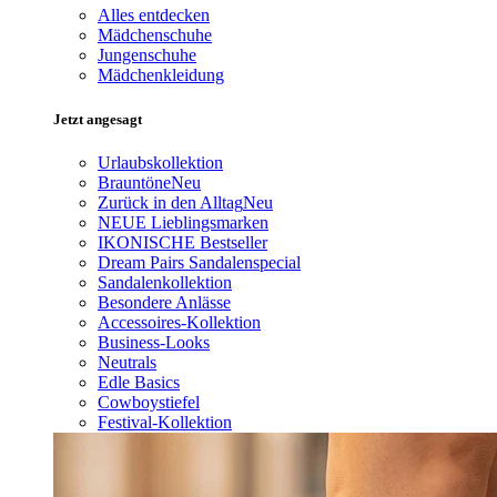
Alles entdecken
Mädchenschuhe
Jungenschuhe
Mädchenkleidung
Jetzt angesagt
Urlaubskollektion
Brauntöne
Neu
Zurück in den Alltag
Neu
NEUE Lieblingsmarken
IKONISCHE Bestseller
Dream Pairs Sandalenspecial
Sandalenkollektion
Besondere Anlässe
Accessoires-Kollektion
Business-Looks
Neutrals
Edle Basics
Cowboystiefel
Festival-Kollektion