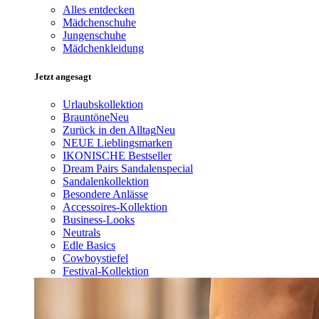
Alles entdecken
Mädchenschuhe
Jungenschuhe
Mädchenkleidung
Jetzt angesagt
Urlaubskollektion
Brauntöne
Neu
Zurück in den Alltag
Neu
NEUE Lieblingsmarken
IKONISCHE Bestseller
Dream Pairs Sandalenspecial
Sandalenkollektion
Besondere Anlässe
Accessoires-Kollektion
Business-Looks
Neutrals
Edle Basics
Cowboystiefel
Festival-Kollektion