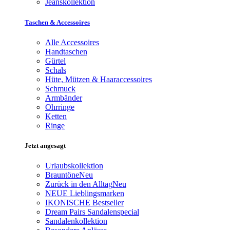
Jeanskollektion
Taschen & Accessoires
Alle Accessoires
Handtaschen
Gürtel
Schals
Hüte, Mützen & Haaraccessoires
Schmuck
Armbänder
Ohrringe
Ketten
Ringe
Jetzt angesagt
Urlaubskollektion
Brauntöne
Neu
Zurück in den Alltag
Neu
NEUE Lieblingsmarken
IKONISCHE Bestseller
Dream Pairs Sandalenspecial
Sandalenkollektion