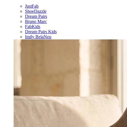
JustFab
ShoeDazzle
Dream Pairs
Bruno Marc
FabKids
Dream Pairs Kids
Imily Bela
Neu