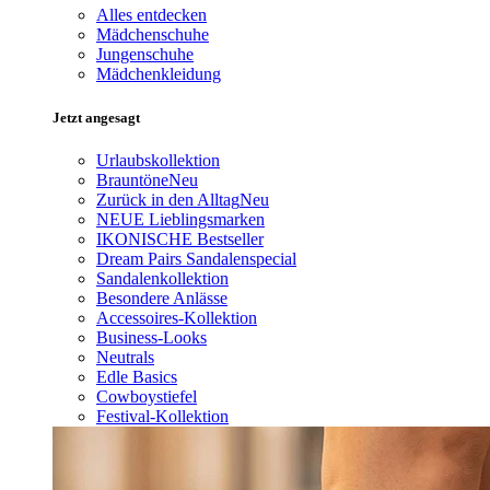
Alles entdecken
Mädchenschuhe
Jungenschuhe
Mädchenkleidung
Jetzt angesagt
Urlaubskollektion
Brauntöne
Neu
Zurück in den Alltag
Neu
NEUE Lieblingsmarken
IKONISCHE Bestseller
Dream Pairs Sandalenspecial
Sandalenkollektion
Besondere Anlässe
Accessoires-Kollektion
Business-Looks
Neutrals
Edle Basics
Cowboystiefel
Festival-Kollektion