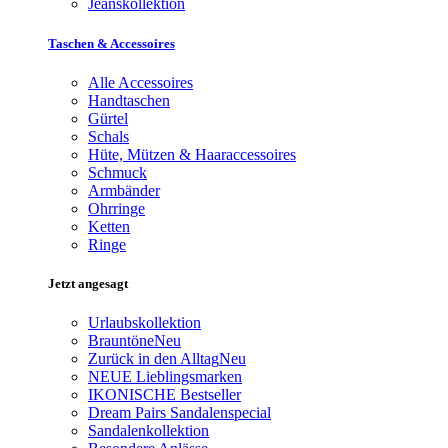
Jeanskollektion
Taschen & Accessoires
Alle Accessoires
Handtaschen
Gürtel
Schals
Hüte, Mützen & Haaraccessoires
Schmuck
Armbänder
Ohrringe
Ketten
Ringe
Jetzt angesagt
Urlaubskollektion
Brauntöne
Neu
Zurück in den Alltag
Neu
NEUE Lieblingsmarken
IKONISCHE Bestseller
Dream Pairs Sandalenspecial
Sandalenkollektion