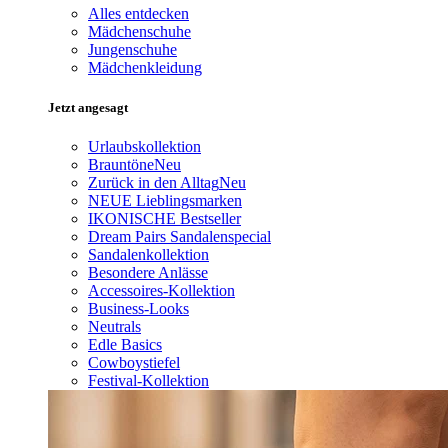
Alles entdecken
Mädchenschuhe
Jungenschuhe
Mädchenkleidung
Jetzt angesagt
Urlaubskollektion
Brauntöne
Neu
Zurück in den Alltag
Neu
NEUE Lieblingsmarken
IKONISCHE Bestseller
Dream Pairs Sandalenspecial
Sandalenkollektion
Besondere Anlässe
Accessoires-Kollektion
Business-Looks
Neutrals
Edle Basics
Cowboystiefel
Festival-Kollektion