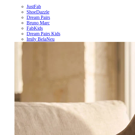
JustFab
ShoeDazzle
Dream Pairs
Bruno Marc
FabKids
Dream Pairs Kids
Imily Bela
Neu