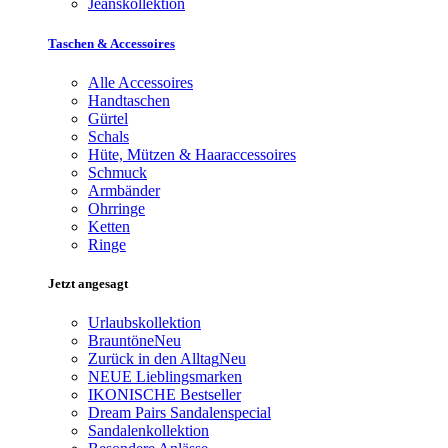
Jeanskollektion
Taschen & Accessoires
Alle Accessoires
Handtaschen
Gürtel
Schals
Hüte, Mützen & Haaraccessoires
Schmuck
Armbänder
Ohrringe
Ketten
Ringe
Jetzt angesagt
Urlaubskollektion
Brauntöne
Neu
Zurück in den Alltag
Neu
NEUE Lieblingsmarken
IKONISCHE Bestseller
Dream Pairs Sandalenspecial
Sandalenkollektion