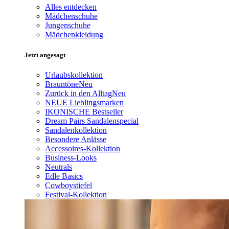
Alles entdecken
Mädchenschuhe
Jungenschuhe
Mädchenkleidung
Jetzt angesagt
Urlaubskollektion
Brauntöne
Neu
Zurück in den Alltag
Neu
NEUE Lieblingsmarken
IKONISCHE Bestseller
Dream Pairs Sandalenspecial
Sandalenkollektion
Besondere Anlässe
Accessoires-Kollektion
Business-Looks
Neutrals
Edle Basics
Cowboystiefel
Festival-Kollektion