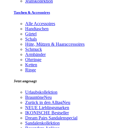
Jeanskollektion
Taschen & Accessoires
Alle Accessoires
Handtaschen
Gürtel
Schals
Hüte, Mützen & Haaraccessoires
Schmuck
Armbänder
Ohrringe
Ketten
Ringe
Jetzt angesagt
Urlaubskollektion
Brauntöne
Neu
Zurück in den Alltag
Neu
NEUE Lieblingsmarken
IKONISCHE Bestseller
Dream Pairs Sandalenspecial
Sandalenkollektion