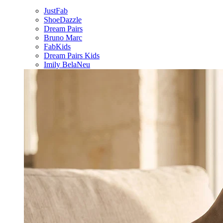
JustFab
ShoeDazzle
Dream Pairs
Bruno Marc
FabKids
Dream Pairs Kids
Imily Bela
Neu