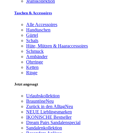
Jeanskollektion
Taschen & Accessoires
Alle Accessoires
Handtaschen
Gürtel
Schals
Hüte, Mützen & Haaraccessoires
Schmuck
Armbänder
Ohrringe
Ketten
Ringe
Jetzt angesagt
Urlaubskollektion
Brauntöne
Neu
Zurück in den Alltag
Neu
NEUE Lieblingsmarken
IKONISCHE Bestseller
Dream Pairs Sandalenspecial
Sandalenkollektion