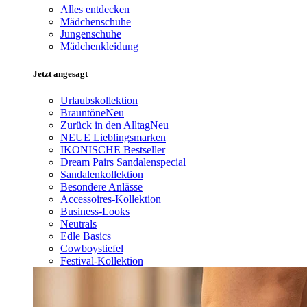
Alles entdecken
Mädchenschuhe
Jungenschuhe
Mädchenkleidung
Jetzt angesagt
Urlaubskollektion
Brauntöne
Neu
Zurück in den Alltag
Neu
NEUE Lieblingsmarken
IKONISCHE Bestseller
Dream Pairs Sandalenspecial
Sandalenkollektion
Besondere Anlässe
Accessoires-Kollektion
Business-Looks
Neutrals
Edle Basics
Cowboystiefel
Festival-Kollektion