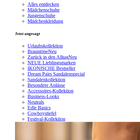
Alles entdecken
Mädchenschuhe
Jungenschuhe
Mädchenkleidung
Jetzt angesagt
Urlaubskollektion
Brauntöne
Neu
Zurück in den Alltag
Neu
NEUE Lieblingsmarken
IKONISCHE Bestseller
Dream Pairs Sandalenspecial
Sandalenkollektion
Besondere Anlässe
Accessoires-Kollektion
Business-Looks
Neutrals
Edle Basics
Cowboystiefel
Festival-Kollektion