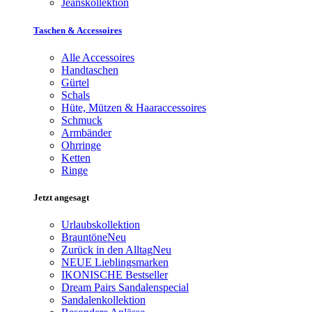
Jeanskollektion
Taschen & Accessoires
Alle Accessoires
Handtaschen
Gürtel
Schals
Hüte, Mützen & Haaraccessoires
Schmuck
Armbänder
Ohrringe
Ketten
Ringe
Jetzt angesagt
Urlaubskollektion
Brauntöne
Neu
Zurück in den Alltag
Neu
NEUE Lieblingsmarken
IKONISCHE Bestseller
Dream Pairs Sandalenspecial
Sandalenkollektion