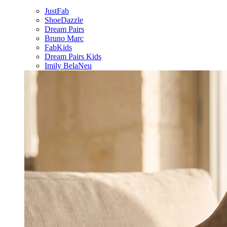
JustFab
ShoeDazzle
Dream Pairs
Bruno Marc
FabKids
Dream Pairs Kids
Imily Bela
Neu