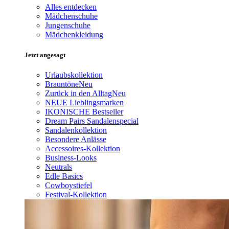
Alles entdecken
Mädchenschuhe
Jungenschuhe
Mädchenkleidung
Jetzt angesagt
Urlaubskollektion
Brauntöne
Neu
Zurück in den Alltag
Neu
NEUE Lieblingsmarken
IKONISCHE Bestseller
Dream Pairs Sandalenspecial
Sandalenkollektion
Besondere Anlässe
Accessoires-Kollektion
Business-Looks
Neutrals
Edle Basics
Cowboystiefel
Festival-Kollektion