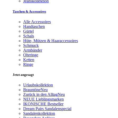
Jeanskollektion
Taschen & Accessoires
Alle Accessoires
Handtaschen
Gürtel
Schals
Hüte, Mützen & Haaraccessoires
Schmuck
Armbänder
Ohrringe
Ketten
Ringe
Jetzt angesagt
Urlaubskollektion
Brauntöne
Neu
Zurück in den Alltag
Neu
NEUE Lieblingsmarken
IKONISCHE Bestseller
Dream Pairs Sandalenspecial
Sandalenkollektion