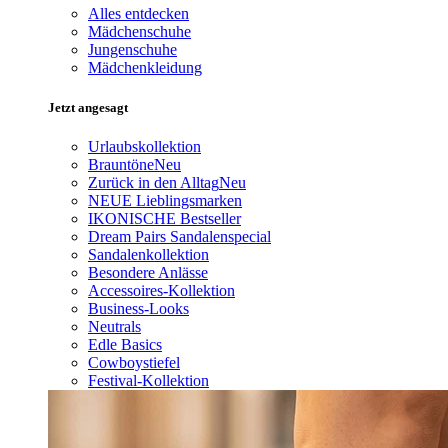
Alles entdecken
Mädchenschuhe
Jungenschuhe
Mädchenkleidung
Jetzt angesagt
Urlaubskollektion
Brauntöne
Neu
Zurück in den Alltag
Neu
NEUE Lieblingsmarken
IKONISCHE Bestseller
Dream Pairs Sandalenspecial
Sandalenkollektion
Besondere Anlässe
Accessoires-Kollektion
Business-Looks
Neutrals
Edle Basics
Cowboystiefel
Festival-Kollektion