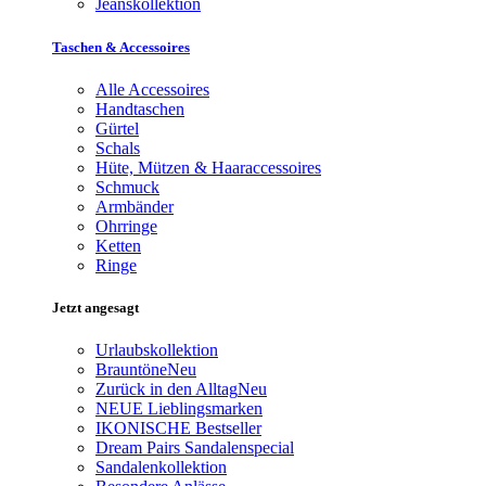
Jeanskollektion
Taschen & Accessoires
Alle Accessoires
Handtaschen
Gürtel
Schals
Hüte, Mützen & Haaraccessoires
Schmuck
Armbänder
Ohrringe
Ketten
Ringe
Jetzt angesagt
Urlaubskollektion
Brauntöne
Neu
Zurück in den Alltag
Neu
NEUE Lieblingsmarken
IKONISCHE Bestseller
Dream Pairs Sandalenspecial
Sandalenkollektion