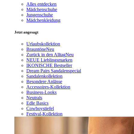
Alles entdecken
Mädchenschuhe
Jungenschuhe
Mädchenkleidung
Jetzt angesagt
Urlaubskollektion
Brauntöne
Neu
Zurück in den Alltag
Neu
NEUE Lieblingsmarken
IKONISCHE Bestseller
Dream Pairs Sandalenspecial
Sandalenkollektion
Besondere Anlässe
Accessoires-Kollektion
Business-Looks
Neutrals
Edle Basics
Cowboystiefel
Festival-Kollektion