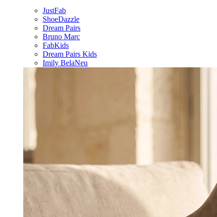
JustFab
ShoeDazzle
Dream Pairs
Bruno Marc
FabKids
Dream Pairs Kids
Imily Bela
Neu