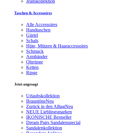
Jeanskollektion
Taschen & Accessoires
Alle Accessoires
Handtaschen
Gürtel
Schals
Hüte, Mützen & Haaraccessoires
Schmuck
Armbänder
Ohrringe
Ketten
Ringe
Jetzt angesagt
Urlaubskollektion
Brauntöne
Neu
Zurück in den Alltag
Neu
NEUE Lieblingsmarken
IKONISCHE Bestseller
Dream Pairs Sandalenspecial
Sandalenkollektion