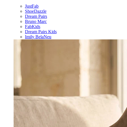
JustFab
ShoeDazzle
Dream Pairs
Bruno Marc
FabKids
Dream Pairs Kids
Imily Bela
Neu