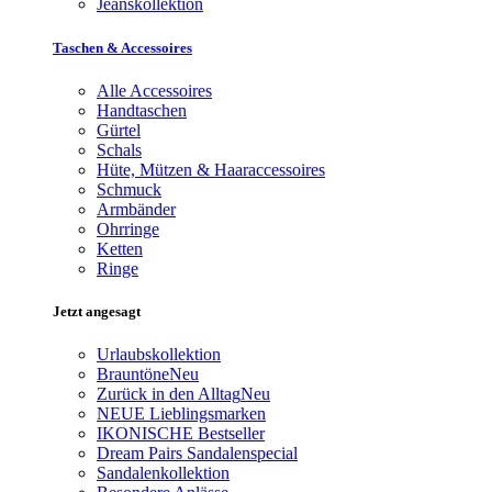
Jeanskollektion
Taschen & Accessoires
Alle Accessoires
Handtaschen
Gürtel
Schals
Hüte, Mützen & Haaraccessoires
Schmuck
Armbänder
Ohrringe
Ketten
Ringe
Jetzt angesagt
Urlaubskollektion
Brauntöne
Neu
Zurück in den Alltag
Neu
NEUE Lieblingsmarken
IKONISCHE Bestseller
Dream Pairs Sandalenspecial
Sandalenkollektion