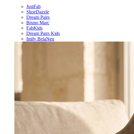
JustFab
ShoeDazzle
Dream Pairs
Bruno Marc
FabKids
Dream Pairs Kids
Imily Bela
Neu