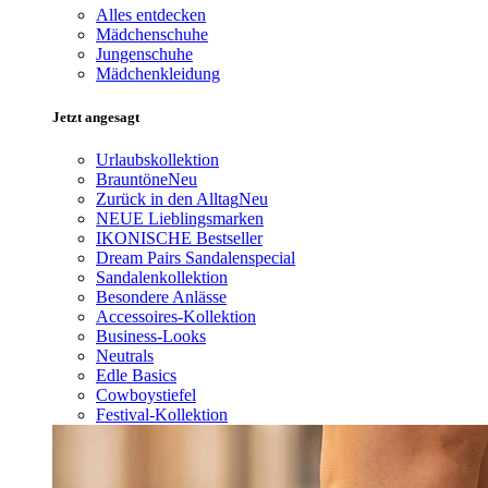
Alles entdecken
Mädchenschuhe
Jungenschuhe
Mädchenkleidung
Jetzt angesagt
Urlaubskollektion
Brauntöne
Neu
Zurück in den Alltag
Neu
NEUE Lieblingsmarken
IKONISCHE Bestseller
Dream Pairs Sandalenspecial
Sandalenkollektion
Besondere Anlässe
Accessoires-Kollektion
Business-Looks
Neutrals
Edle Basics
Cowboystiefel
Festival-Kollektion