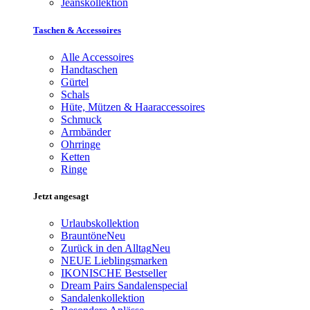
Jeanskollektion
Taschen & Accessoires
Alle Accessoires
Handtaschen
Gürtel
Schals
Hüte, Mützen & Haaraccessoires
Schmuck
Armbänder
Ohrringe
Ketten
Ringe
Jetzt angesagt
Urlaubskollektion
Brauntöne
Neu
Zurück in den Alltag
Neu
NEUE Lieblingsmarken
IKONISCHE Bestseller
Dream Pairs Sandalenspecial
Sandalenkollektion