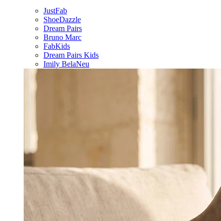
JustFab
ShoeDazzle
Dream Pairs
Bruno Marc
FabKids
Dream Pairs Kids
Imily Bela
Neu