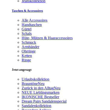
Jeanskollektion
Taschen & Accessoires
Alle Accessoires
Handtaschen
Gürtel
Schals
Hüte, Mützen & Haaraccessoires
Schmuck
Armbänder
Ohrringe
Ketten
Ringe
Jetzt angesagt
Urlaubskollektion
Brauntöne
Neu
Zurück in den Alltag
Neu
NEUE Lieblingsmarken
IKONISCHE Bestseller
Dream Pairs Sandalenspecial
Sandalenkollektion