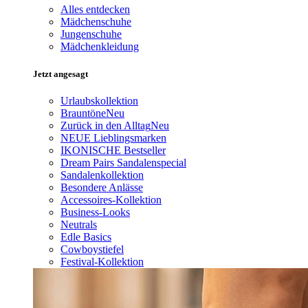
Alles entdecken
Mädchenschuhe
Jungenschuhe
Mädchenkleidung
Jetzt angesagt
Urlaubskollektion
Brauntöne
Neu
Zurück in den Alltag
Neu
NEUE Lieblingsmarken
IKONISCHE Bestseller
Dream Pairs Sandalenspecial
Sandalenkollektion
Besondere Anlässe
Accessoires-Kollektion
Business-Looks
Neutrals
Edle Basics
Cowboystiefel
Festival-Kollektion