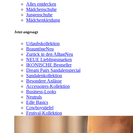
Alles entdecken
Mädchenschuhe
Jungenschuhe
Mädchenkleidung
Jetzt angesagt
Urlaubskollektion
Brauntöne
Neu
Zurück in den Alltag
Neu
NEUE Lieblingsmarken
IKONISCHE Bestseller
Dream Pairs Sandalenspecial
Sandalenkollektion
Besondere Anlässe
Accessoires-Kollektion
Business-Looks
Neutrals
Edle Basics
Cowboystiefel
Festival-Kollektion