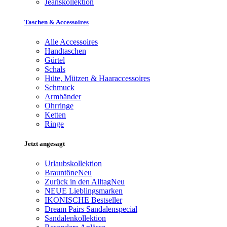
Jeanskollektion
Taschen & Accessoires
Alle Accessoires
Handtaschen
Gürtel
Schals
Hüte, Mützen & Haaraccessoires
Schmuck
Armbänder
Ohrringe
Ketten
Ringe
Jetzt angesagt
Urlaubskollektion
Brauntöne
Neu
Zurück in den Alltag
Neu
NEUE Lieblingsmarken
IKONISCHE Bestseller
Dream Pairs Sandalenspecial
Sandalenkollektion