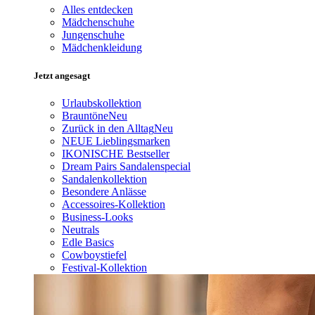
Alles entdecken
Mädchenschuhe
Jungenschuhe
Mädchenkleidung
Jetzt angesagt
Urlaubskollektion
Brauntöne
Neu
Zurück in den Alltag
Neu
NEUE Lieblingsmarken
IKONISCHE Bestseller
Dream Pairs Sandalenspecial
Sandalenkollektion
Besondere Anlässe
Accessoires-Kollektion
Business-Looks
Neutrals
Edle Basics
Cowboystiefel
Festival-Kollektion