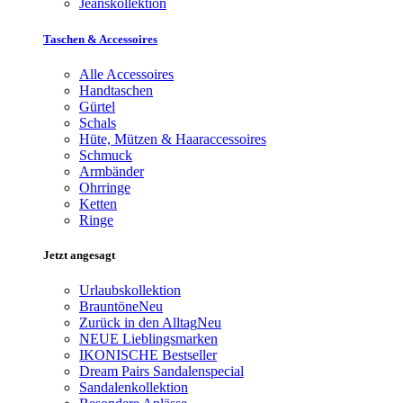
Jeanskollektion
Taschen & Accessoires
Alle Accessoires
Handtaschen
Gürtel
Schals
Hüte, Mützen & Haaraccessoires
Schmuck
Armbänder
Ohrringe
Ketten
Ringe
Jetzt angesagt
Urlaubskollektion
Brauntöne
Neu
Zurück in den Alltag
Neu
NEUE Lieblingsmarken
IKONISCHE Bestseller
Dream Pairs Sandalenspecial
Sandalenkollektion