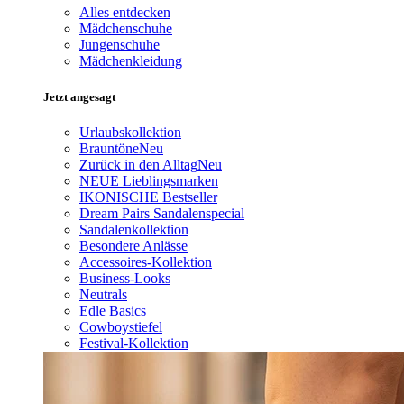
Alles entdecken
Mädchenschuhe
Jungenschuhe
Mädchenkleidung
Jetzt angesagt
Urlaubskollektion
Brauntöne
Neu
Zurück in den Alltag
Neu
NEUE Lieblingsmarken
IKONISCHE Bestseller
Dream Pairs Sandalenspecial
Sandalenkollektion
Besondere Anlässe
Accessoires-Kollektion
Business-Looks
Neutrals
Edle Basics
Cowboystiefel
Festival-Kollektion