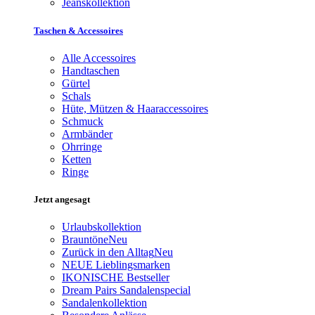
Jeanskollektion
Taschen & Accessoires
Alle Accessoires
Handtaschen
Gürtel
Schals
Hüte, Mützen & Haaraccessoires
Schmuck
Armbänder
Ohrringe
Ketten
Ringe
Jetzt angesagt
Urlaubskollektion
Brauntöne
Neu
Zurück in den Alltag
Neu
NEUE Lieblingsmarken
IKONISCHE Bestseller
Dream Pairs Sandalenspecial
Sandalenkollektion