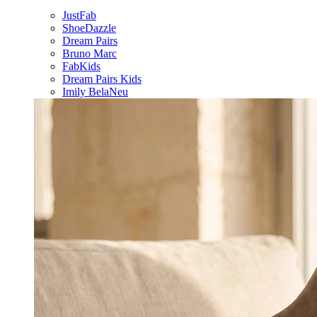
JustFab
ShoeDazzle
Dream Pairs
Bruno Marc
FabKids
Dream Pairs Kids
Imily Bela
Neu