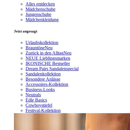
Alles entdecken
Mädchenschuhe
Jungenschuhe
Mädchenkleidung
Jetzt angesagt
Urlaubskollektion
Brauntöne
Neu
Zurück in den Alltag
Neu
NEUE Lieblingsmarken
IKONISCHE Bestseller
Dream Pairs Sandalenspecial
Sandalenkollektion
Besondere Anlässe
Accessoires-Kollektion
Business-Looks
Neutrals
Edle Basics
Cowboystiefel
Festival-Kollektion