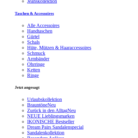
Jeanskollektion
Taschen & Accessoires
Alle Accessoires
Handtaschen
Gürtel
Schals
Hüte, Mützen & Haaraccessoires
Schmuck
Armbänder
Ohrringe
Ketten
Ringe
Jetzt angesagt
Urlaubskollektion
Brauntöne
Neu
Zurück in den Alltag
Neu
NEUE Lieblingsmarken
IKONISCHE Bestseller
Dream Pairs Sandalenspecial
Sandalenkollektion