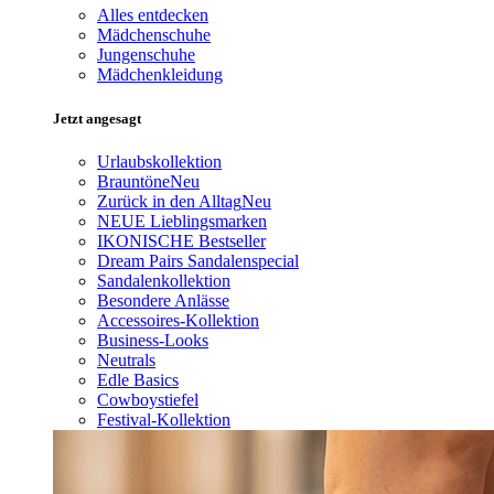
Alles entdecken
Mädchenschuhe
Jungenschuhe
Mädchenkleidung
Jetzt angesagt
Urlaubskollektion
Brauntöne
Neu
Zurück in den Alltag
Neu
NEUE Lieblingsmarken
IKONISCHE Bestseller
Dream Pairs Sandalenspecial
Sandalenkollektion
Besondere Anlässe
Accessoires-Kollektion
Business-Looks
Neutrals
Edle Basics
Cowboystiefel
Festival-Kollektion