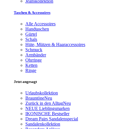
Jeanskollektion
Taschen & Accessoires
Alle Accessoires
Handtaschen
Gürtel
Schals
Hüte, Mützen & Haaraccessoires
Schmuck
Armbänder
Ohrringe
Ketten
Ringe
Jetzt angesagt
Urlaubskollektion
Brauntöne
Neu
Zurück in den Alltag
Neu
NEUE Lieblingsmarken
IKONISCHE Bestseller
Dream Pairs Sandalenspecial
Sandalenkollektion