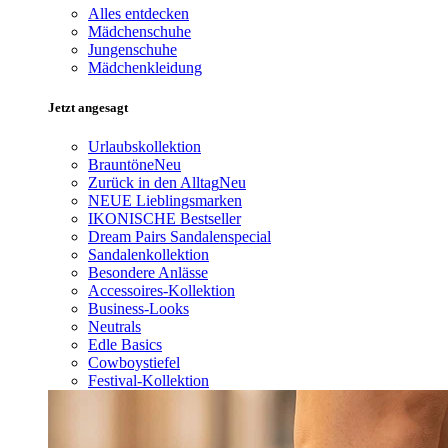
Alles entdecken
Mädchenschuhe
Jungenschuhe
Mädchenkleidung
Jetzt angesagt
Urlaubskollektion
Brauntöne
Neu
Zurück in den Alltag
Neu
NEUE Lieblingsmarken
IKONISCHE Bestseller
Dream Pairs Sandalenspecial
Sandalenkollektion
Besondere Anlässe
Accessoires-Kollektion
Business-Looks
Neutrals
Edle Basics
Cowboystiefel
Festival-Kollektion