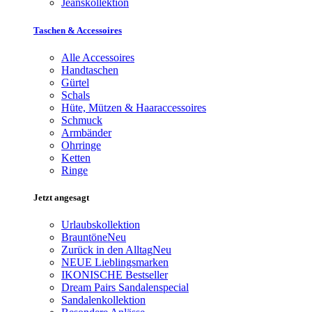
Jeanskollektion
Taschen & Accessoires
Alle Accessoires
Handtaschen
Gürtel
Schals
Hüte, Mützen & Haaraccessoires
Schmuck
Armbänder
Ohrringe
Ketten
Ringe
Jetzt angesagt
Urlaubskollektion
Brauntöne
Neu
Zurück in den Alltag
Neu
NEUE Lieblingsmarken
IKONISCHE Bestseller
Dream Pairs Sandalenspecial
Sandalenkollektion