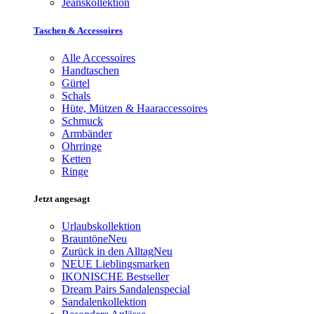
Jeanskollektion
Taschen & Accessoires
Alle Accessoires
Handtaschen
Gürtel
Schals
Hüte, Mützen & Haaraccessoires
Schmuck
Armbänder
Ohrringe
Ketten
Ringe
Jetzt angesagt
Urlaubskollektion
Brauntöne
Neu
Zurück in den Alltag
Neu
NEUE Lieblingsmarken
IKONISCHE Bestseller
Dream Pairs Sandalenspecial
Sandalenkollektion