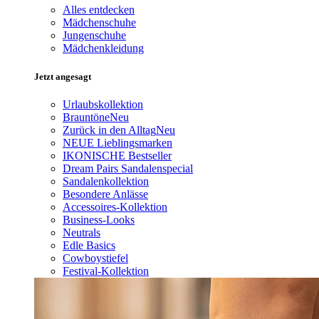
Alles entdecken
Mädchenschuhe
Jungenschuhe
Mädchenkleidung
Jetzt angesagt
Urlaubskollektion
Brauntöne
Neu
Zurück in den Alltag
Neu
NEUE Lieblingsmarken
IKONISCHE Bestseller
Dream Pairs Sandalenspecial
Sandalenkollektion
Besondere Anlässe
Accessoires-Kollektion
Business-Looks
Neutrals
Edle Basics
Cowboystiefel
Festival-Kollektion