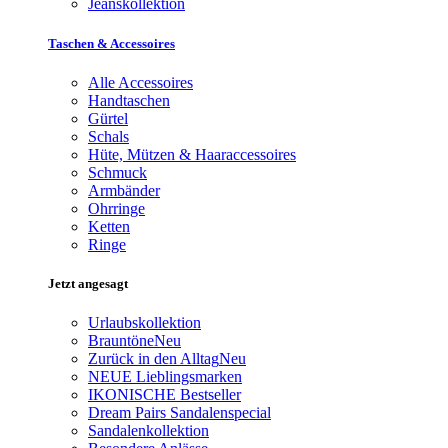
Jeanskollektion
Taschen & Accessoires
Alle Accessoires
Handtaschen
Gürtel
Schals
Hüte, Mützen & Haaraccessoires
Schmuck
Armbänder
Ohrringe
Ketten
Ringe
Jetzt angesagt
Urlaubskollektion
Brauntöne
Neu
Zurück in den Alltag
Neu
NEUE Lieblingsmarken
IKONISCHE Bestseller
Dream Pairs Sandalenspecial
Sandalenkollektion