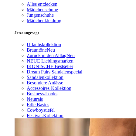
Alles entdecken
Mädchenschuhe
Jungenschuhe
Mädchenkleidung
Jetzt angesagt
Urlaubskollektion
Brauntöne
Neu
Zurück in den Alltag
Neu
NEUE Lieblingsmarken
IKONISCHE Bestseller
Dream Pairs Sandalenspecial
Sandalenkollektion
Besondere Anlässe
Accessoires-Kollektion
Business-Looks
Neutrals
Edle Basics
Cowboystiefel
Festival-Kollektion