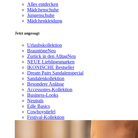
Alles entdecken
Mädchenschuhe
Jungenschuhe
Mädchenkleidung
Jetzt angesagt
Urlaubskollektion
Brauntöne
Neu
Zurück in den Alltag
Neu
NEUE Lieblingsmarken
IKONISCHE Bestseller
Dream Pairs Sandalenspecial
Sandalenkollektion
Besondere Anlässe
Accessoires-Kollektion
Business-Looks
Neutrals
Edle Basics
Cowboystiefel
Festival-Kollektion