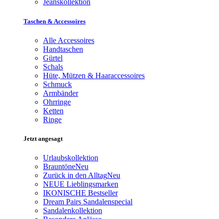
Jeanskollektion
Taschen & Accessoires
Alle Accessoires
Handtaschen
Gürtel
Schals
Hüte, Mützen & Haaraccessoires
Schmuck
Armbänder
Ohrringe
Ketten
Ringe
Jetzt angesagt
Urlaubskollektion
Brauntöne
Neu
Zurück in den Alltag
Neu
NEUE Lieblingsmarken
IKONISCHE Bestseller
Dream Pairs Sandalenspecial
Sandalenkollektion