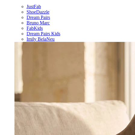
JustFab
ShoeDazzle
Dream Pairs
Bruno Marc
FabKids
Dream Pairs Kids
Imily Bela
Neu