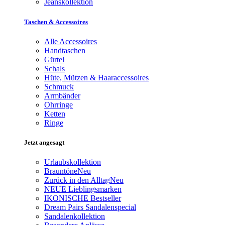
Jeanskollektion
Taschen & Accessoires
Alle Accessoires
Handtaschen
Gürtel
Schals
Hüte, Mützen & Haaraccessoires
Schmuck
Armbänder
Ohrringe
Ketten
Ringe
Jetzt angesagt
Urlaubskollektion
Brauntöne
Neu
Zurück in den Alltag
Neu
NEUE Lieblingsmarken
IKONISCHE Bestseller
Dream Pairs Sandalenspecial
Sandalenkollektion