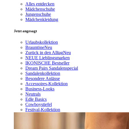
Alles entdecken
Mädchenschuhe
Jungenschuhe
Mädchenkleidung
Jetzt angesagt
Urlaubskollektion
Brauntöne
Neu
Zurück in den Alltag
Neu
NEUE Lieblingsmarken
IKONISCHE Bestseller
Dream Pairs Sandalenspecial
Sandalenkollektion
Besondere Anlässe
Accessoires-Kollektion
Business-Looks
Neutrals
Edle Basics
Cowboystiefel
Festival-Kollektion