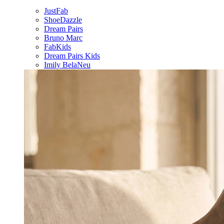
JustFab
ShoeDazzle
Dream Pairs
Bruno Marc
FabKids
Dream Pairs Kids
Imily Bela
Neu