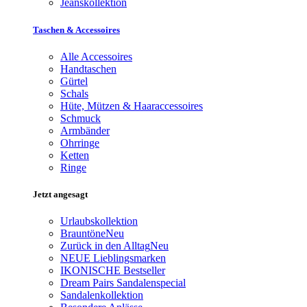
Jeanskollektion
Taschen & Accessoires
Alle Accessoires
Handtaschen
Gürtel
Schals
Hüte, Mützen & Haaraccessoires
Schmuck
Armbänder
Ohrringe
Ketten
Ringe
Jetzt angesagt
Urlaubskollektion
Brauntöne
Neu
Zurück in den Alltag
Neu
NEUE Lieblingsmarken
IKONISCHE Bestseller
Dream Pairs Sandalenspecial
Sandalenkollektion