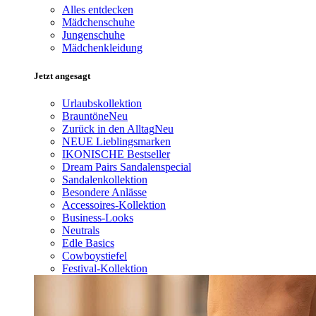
Alles entdecken
Mädchenschuhe
Jungenschuhe
Mädchenkleidung
Jetzt angesagt
Urlaubskollektion
Brauntöne
Neu
Zurück in den Alltag
Neu
NEUE Lieblingsmarken
IKONISCHE Bestseller
Dream Pairs Sandalenspecial
Sandalenkollektion
Besondere Anlässe
Accessoires-Kollektion
Business-Looks
Neutrals
Edle Basics
Cowboystiefel
Festival-Kollektion