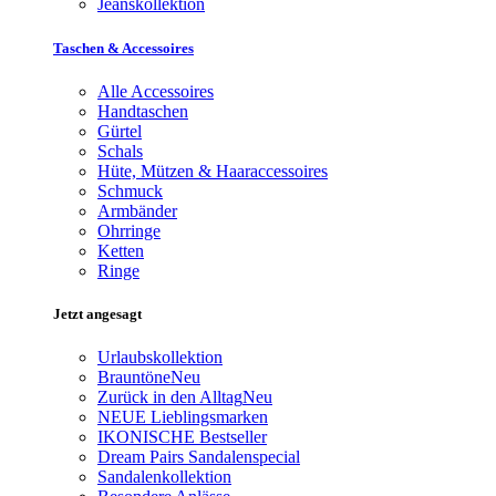
Jeanskollektion
Taschen & Accessoires
Alle Accessoires
Handtaschen
Gürtel
Schals
Hüte, Mützen & Haaraccessoires
Schmuck
Armbänder
Ohrringe
Ketten
Ringe
Jetzt angesagt
Urlaubskollektion
Brauntöne
Neu
Zurück in den Alltag
Neu
NEUE Lieblingsmarken
IKONISCHE Bestseller
Dream Pairs Sandalenspecial
Sandalenkollektion