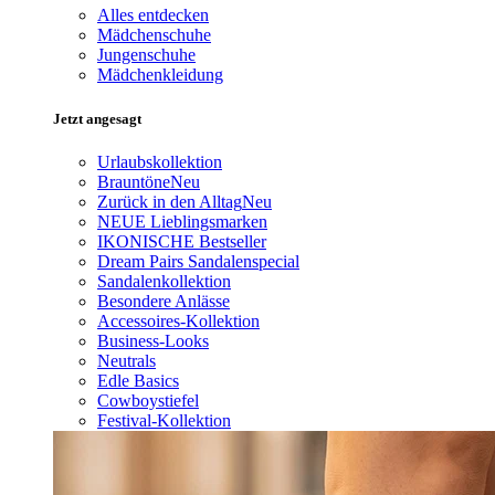
Alles entdecken
Mädchenschuhe
Jungenschuhe
Mädchenkleidung
Jetzt angesagt
Urlaubskollektion
Brauntöne
Neu
Zurück in den Alltag
Neu
NEUE Lieblingsmarken
IKONISCHE Bestseller
Dream Pairs Sandalenspecial
Sandalenkollektion
Besondere Anlässe
Accessoires-Kollektion
Business-Looks
Neutrals
Edle Basics
Cowboystiefel
Festival-Kollektion