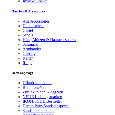
Jeanskollektion
Taschen & Accessoires
Alle Accessoires
Handtaschen
Gürtel
Schals
Hüte, Mützen & Haaraccessoires
Schmuck
Armbänder
Ohrringe
Ketten
Ringe
Jetzt angesagt
Urlaubskollektion
Brauntöne
Neu
Zurück in den Alltag
Neu
NEUE Lieblingsmarken
IKONISCHE Bestseller
Dream Pairs Sandalenspecial
Sandalenkollektion