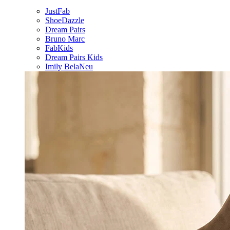
JustFab
ShoeDazzle
Dream Pairs
Bruno Marc
FabKids
Dream Pairs Kids
Imily Bela
Neu