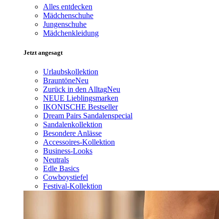
Alles entdecken
Mädchenschuhe
Jungenschuhe
Mädchenkleidung
Jetzt angesagt
Urlaubskollektion
Brauntöne
Neu
Zurück in den Alltag
Neu
NEUE Lieblingsmarken
IKONISCHE Bestseller
Dream Pairs Sandalenspecial
Sandalenkollektion
Besondere Anlässe
Accessoires-Kollektion
Business-Looks
Neutrals
Edle Basics
Cowboystiefel
Festival-Kollektion