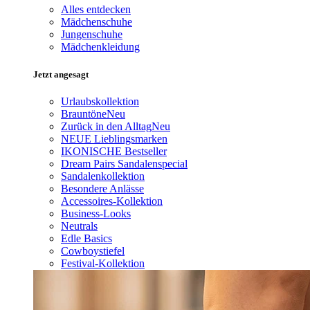
Alles entdecken
Mädchenschuhe
Jungenschuhe
Mädchenkleidung
Jetzt angesagt
Urlaubskollektion
Brauntöne
Neu
Zurück in den Alltag
Neu
NEUE Lieblingsmarken
IKONISCHE Bestseller
Dream Pairs Sandalenspecial
Sandalenkollektion
Besondere Anlässe
Accessoires-Kollektion
Business-Looks
Neutrals
Edle Basics
Cowboystiefel
Festival-Kollektion