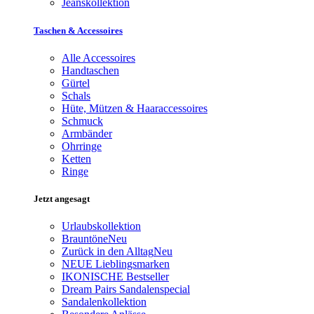
Jeanskollektion
Taschen & Accessoires
Alle Accessoires
Handtaschen
Gürtel
Schals
Hüte, Mützen & Haaraccessoires
Schmuck
Armbänder
Ohrringe
Ketten
Ringe
Jetzt angesagt
Urlaubskollektion
Brauntöne
Neu
Zurück in den Alltag
Neu
NEUE Lieblingsmarken
IKONISCHE Bestseller
Dream Pairs Sandalenspecial
Sandalenkollektion