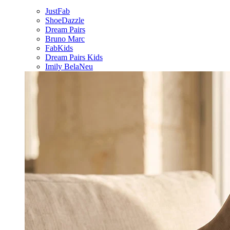
JustFab
ShoeDazzle
Dream Pairs
Bruno Marc
FabKids
Dream Pairs Kids
Imily Bela
Neu