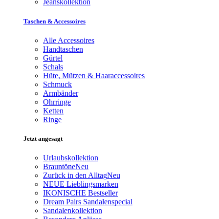
Jeanskollektion
Taschen & Accessoires
Alle Accessoires
Handtaschen
Gürtel
Schals
Hüte, Mützen & Haaraccessoires
Schmuck
Armbänder
Ohrringe
Ketten
Ringe
Jetzt angesagt
Urlaubskollektion
Brauntöne
Neu
Zurück in den Alltag
Neu
NEUE Lieblingsmarken
IKONISCHE Bestseller
Dream Pairs Sandalenspecial
Sandalenkollektion