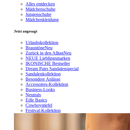
Alles entdecken
Mädchenschuhe
Jungenschuhe
Mädchenkleidung
Jetzt angesagt
Urlaubskollektion
Brauntöne
Neu
Zurück in den Alltag
Neu
NEUE Lieblingsmarken
IKONISCHE Bestseller
Dream Pairs Sandalenspecial
Sandalenkollektion
Besondere Anlässe
Accessoires-Kollektion
Business-Looks
Neutrals
Edle Basics
Cowboystiefel
Festival-Kollektion