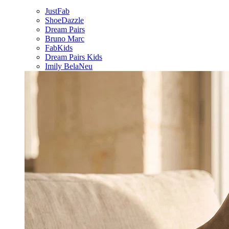
JustFab
ShoeDazzle
Dream Pairs
Bruno Marc
FabKids
Dream Pairs Kids
Imily Bela
Neu