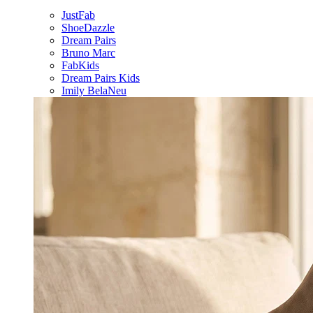
JustFab
ShoeDazzle
Dream Pairs
Bruno Marc
FabKids
Dream Pairs Kids
Imily Bela
Neu