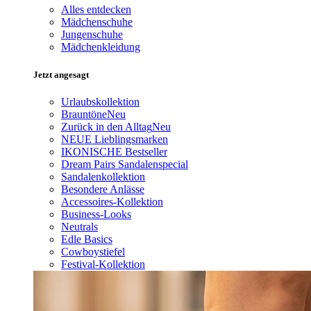
Alles entdecken
Mädchenschuhe
Jungenschuhe
Mädchenkleidung
Jetzt angesagt
Urlaubskollektion
Brauntöne
Neu
Zurück in den Alltag
Neu
NEUE Lieblingsmarken
IKONISCHE Bestseller
Dream Pairs Sandalenspecial
Sandalenkollektion
Besondere Anlässe
Accessoires-Kollektion
Business-Looks
Neutrals
Edle Basics
Cowboystiefel
Festival-Kollektion