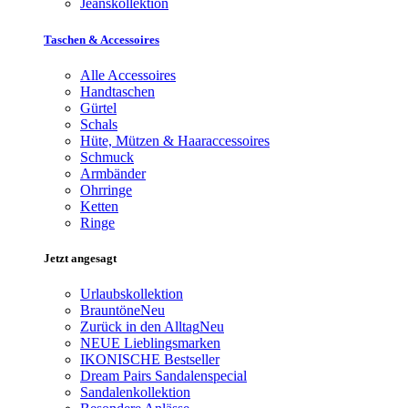
Jeanskollektion
Taschen & Accessoires
Alle Accessoires
Handtaschen
Gürtel
Schals
Hüte, Mützen & Haaraccessoires
Schmuck
Armbänder
Ohrringe
Ketten
Ringe
Jetzt angesagt
Urlaubskollektion
Brauntöne
Neu
Zurück in den Alltag
Neu
NEUE Lieblingsmarken
IKONISCHE Bestseller
Dream Pairs Sandalenspecial
Sandalenkollektion