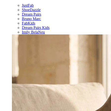
JustFab
ShoeDazzle
Dream Pairs
Bruno Marc
FabKids
Dream Pairs Kids
Imily Bela
Neu