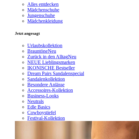
Alles entdecken
Mädchenschuhe
Jungenschuhe
Mädchenkleidung
Jetzt angesagt
Urlaubskollektion
Brauntöne
Neu
Zurück in den Alltag
Neu
NEUE Lieblingsmarken
IKONISCHE Bestseller
Dream Pairs Sandalenspecial
Sandalenkollektion
Besondere Anlässe
Accessoires-Kollektion
Business-Looks
Neutrals
Edle Basics
Cowboystiefel
Festival-Kollektion