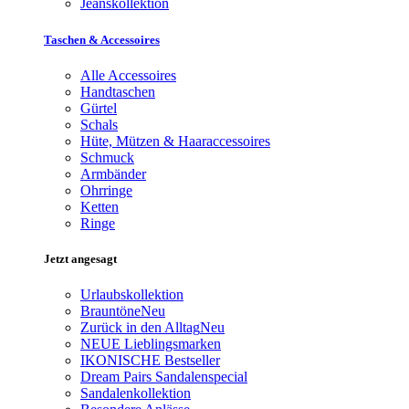
Jeanskollektion
Taschen & Accessoires
Alle Accessoires
Handtaschen
Gürtel
Schals
Hüte, Mützen & Haaraccessoires
Schmuck
Armbänder
Ohrringe
Ketten
Ringe
Jetzt angesagt
Urlaubskollektion
Brauntöne
Neu
Zurück in den Alltag
Neu
NEUE Lieblingsmarken
IKONISCHE Bestseller
Dream Pairs Sandalenspecial
Sandalenkollektion